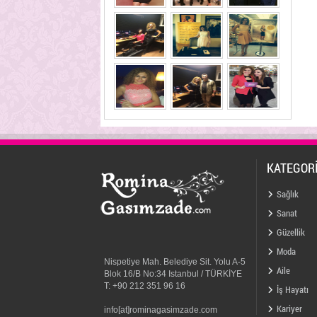
KATEGOR
Sağlık
Sanat
Güzellik
Moda
Nispetiye Mah. Belediye Sit. Yolu A-5
Aile
Blok 16/B No:34 Istanbul / TÜRKİYE
T: +90 212 351 96 16
İş Hayatı
Kariyer
info[at]rominagasimzade.com