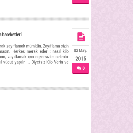
 hareketleri
arak zayıflamak mümkün. Zayıflama sizin
03 May.
lmasın. Herkes merak eder ; nasıl kilo
lanır, zayıflamak için egzersizler nelerdir
2015
asıl vücut yapılır ... Diyetsiz Kilo Verin ve
0
 Karadeniz TV Teleyurt 1
• Karadeniz TV Teleyurt 2