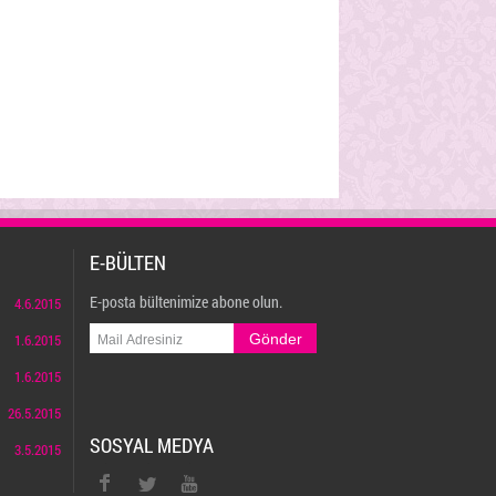
E-BÜLTEN
E-posta bültenimize abone olun.
4.6.2015
1.6.2015
1.6.2015
26.5.2015
SOSYAL MEDYA
3.5.2015
twitter