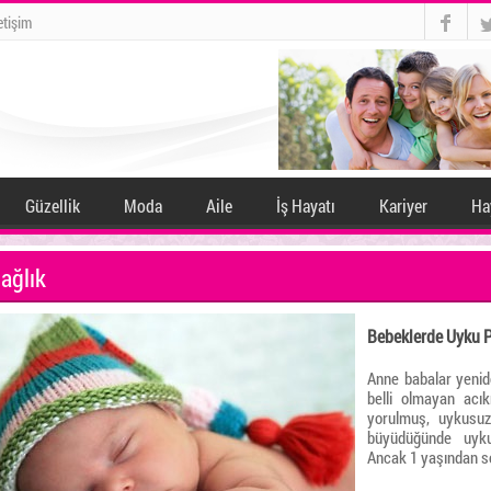
twitter
letişim
Güzellik
Moda
Aile
İş Hayatı
Kariyer
Ha
ağlık
Bebeklerde Uyku 
Anne babalar yenid
belli olmayan acı
yorulmuş, uykusuz 
büyüdüğünde uyku
Ancak 1 yaşından so