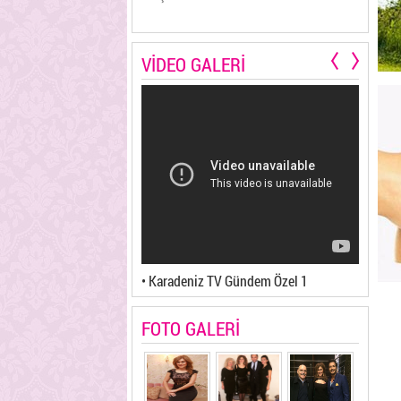
VİDEO GALERİ
V Teleyurt 2
• Karadeniz TV Gündem Özel 1
• Karad
FOTO GALERİ