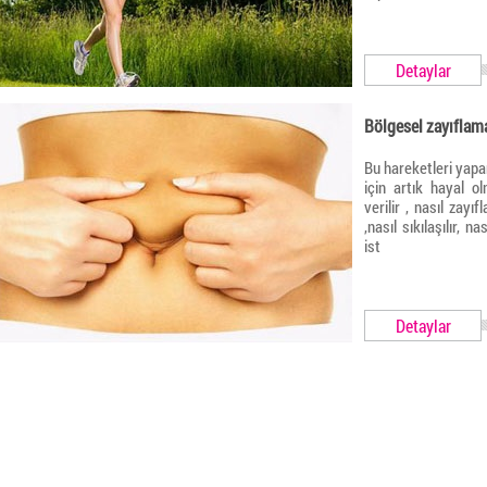
Detaylar
Bölgesel zayıflama
Bu hareketleri yap
için artık hayal o
verilir , nasıl zayıf
,nasıl sıkılaşılır, n
ist
Detaylar
eniz TV Gündem Özel 2
• Beyaz TV Yaşam Reçetesi 1
•