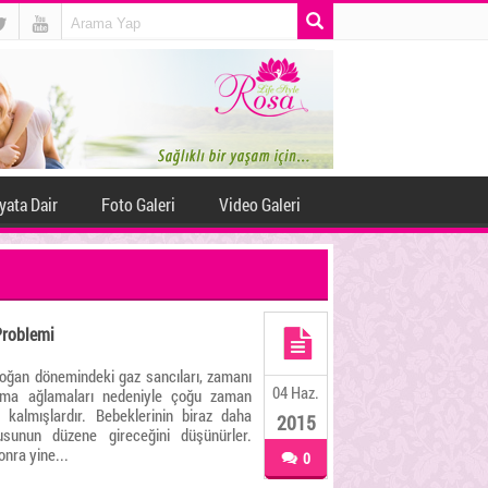
yata Dair
Foto Galeri
Video Galeri
Problemi
oğan dönemindeki gaz sancıları, zamanı
04 Haz.
kma ağlamaları nedeniyle çoğu zaman
kalmışlardır. Bebeklerinin biraz daha
2015
sunun düzene gireceğini düşünürler.
nra yine...
0