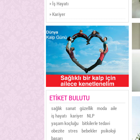
» İş Hayatı
» Kariyer
ETİKET BULUTU
sağlık
sanat
güzellik
moda
aile
iş hayatı
kariyer
NLP
yaşam koçluğu
bitkilerle tedavi
obezite
stres
bebekler
psikoloji
başarı