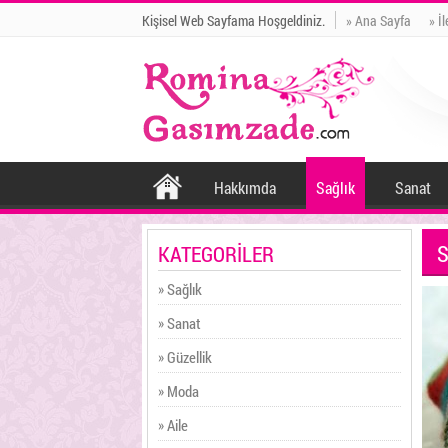
Kişisel Web Sayfama Hoşgeldiniz.
» Ana Sayfa
» İ
Hakkımda
Sağlık
Sanat
S
KATEGORİLER
» Sağlık
» Sanat
» Güzellik
» Moda
» Aile