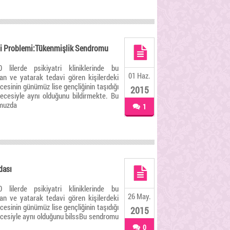
li Problemi:Tükenmişlik Sendromu
0 lilerde psikiyatri kliniklerinde bu
01 Haz.
n ve yatarak tedavi gören kişilerdeki
cesinin günümüz lise gençliğinin taşıdığı
2015
ecesiyle aynı olduğunu bildirmekte. Bu
muzda
1
dası
0 lilerde psikiyatri kliniklerinde bu
26 May.
n ve yatarak tedavi gören kişilerdeki
cesinin günümüz lise gençliğinin taşıdığı
2015
ecesiyle aynı olduğunu bilssBu sendromu
0