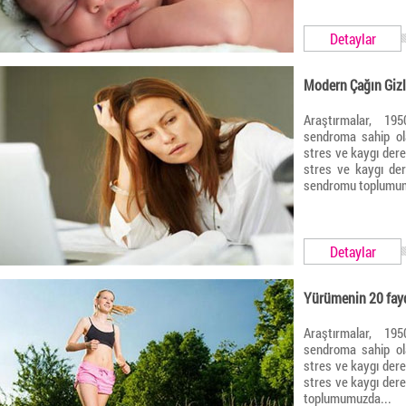
Detaylar
Modern Çağın Giz
Araştırmalar, 195
sendroma sahip ola
stres ve kaygı dere
stres ve kaygı der
sendromu toplumu
Detaylar
Yürümenin 20 fay
Araştırmalar, 195
sendroma sahip ola
stres ve kaygı dere
stres ve kaygı der
toplumumuzda...