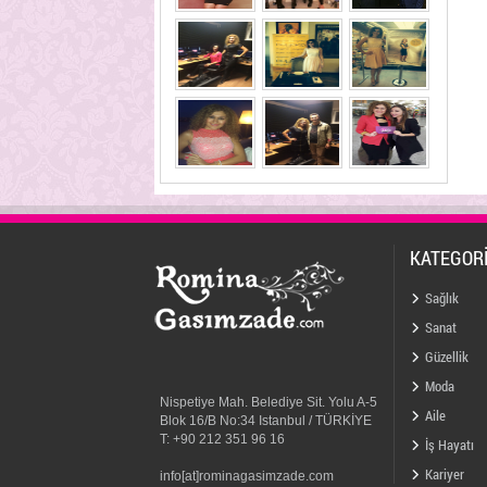
KATEGOR
Sağlık
Sanat
Güzellik
Moda
Nispetiye Mah. Belediye Sit. Yolu A-5
Aile
Blok 16/B No:34 Istanbul / TÜRKİYE
T: +90 212 351 96 16
İş Hayatı
Kariyer
info[at]rominagasimzade.com