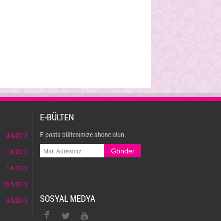
E-BÜLTEN
E-posta bültenimize abone olun.
4.6.2015
1.6.2015
1.6.2015
26.5.2015
SOSYAL MEDYA
3.5.2015
twitter