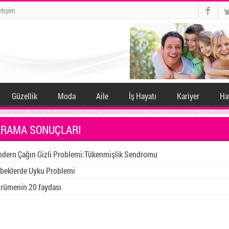
twitter
letişim
Güzellik
Moda
Aile
İş Hayatı
Kariyer
Ha
ARAMA SONUÇLARI
odern Çağın Gizli Problemi:Tükenmişlik Sendromu
ebeklerde Uyku Problemi
ürümenin 20 faydası