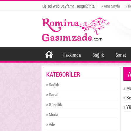
Kişisel Web Sayfama Hoşgeldiniz.
» Ana Sayfa
» İ
Hakkımda
Sağlık
Sanat
KATEGORİLER
» Sağlık
» M
» Sanat
» B
» Güzellik
» Y
» Moda
» Aile