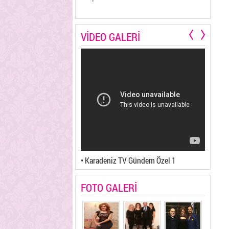
VİDEO GALERİ
V Teleyurt 2
• Karadeniz TV Gündem Özel 1
• Karad
FOTO GALERİ