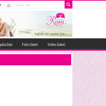
yata Dair
Foto Galeri
Video Galeri