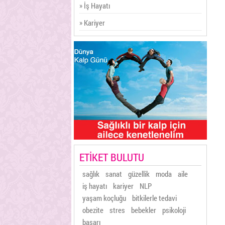
» İş Hayatı
» Kariyer
ETİKET BULUTU
sağlık
sanat
güzellik
moda
aile
iş hayatı
kariyer
NLP
yaşam koçluğu
bitkilerle tedavi
obezite
stres
bebekler
psikoloji
başarı