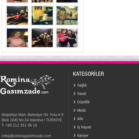
KATEGORİLER
Sağlık
Sanat
Güzellik
Moda
Nispetiye Mah. Belediye Sit. Yolu A-5
Aile
Blok 16/B No:34 Istanbul / TÜRKİYE
T: +90 212 351 96 16
İş Hayatı
Kariyer
info[at]rominagasimzade.com