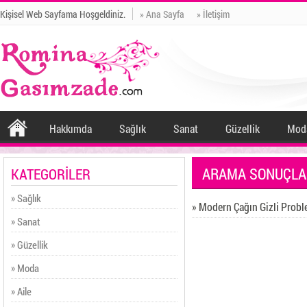
Kişisel Web Sayfama Hoşgeldiniz.
» Ana Sayfa
» İletişim
Hakkımda
Sağlık
Sanat
Güzellik
Mod
ARAMA SONUÇLA
KATEGORİLER
» Sağlık
» Modern Çağın Gizli Prob
» Sanat
» Güzellik
» Moda
» Aile