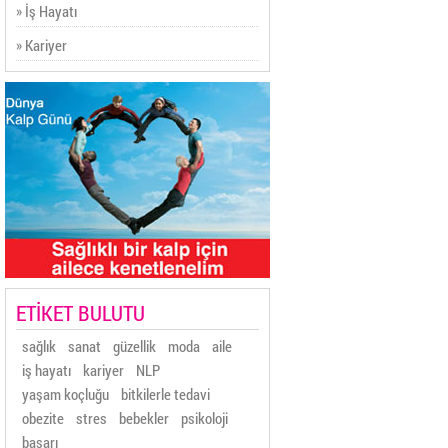
» İş Hayatı
» Kariyer
ETİKET BULUTU
sağlık
sanat
güzellik
moda
aile
iş hayatı
kariyer
NLP
yaşam koçluğu
bitkilerle tedavi
obezite
stres
bebekler
psikoloji
başarı