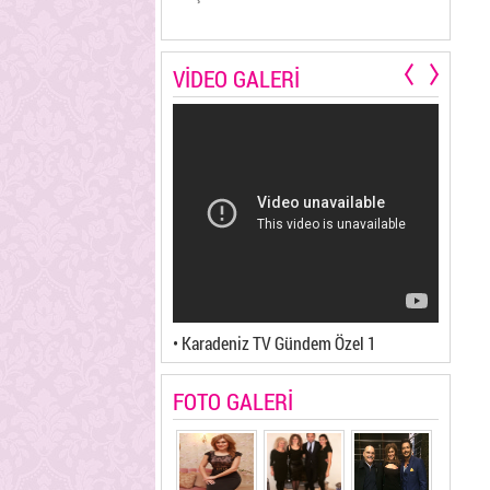
VİDEO GALERİ
V Teleyurt 2
• Karadeniz TV Gündem Özel 1
• Karad
FOTO GALERİ