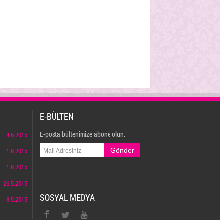
E-BÜLTEN
E-posta bültenimize abone olun.
4.6.2015
1.6.2015
1.6.2015
26.5.2015
SOSYAL MEDYA
3.5.2015
twitter