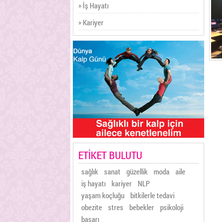
» İş Hayatı
» Kariyer
ETİKET BULUTU
sağlık
sanat
güzellik
moda
aile
iş hayatı
kariyer
NLP
yaşam koçluğu
bitkilerle tedavi
obezite
stres
bebekler
psikoloji
başarı