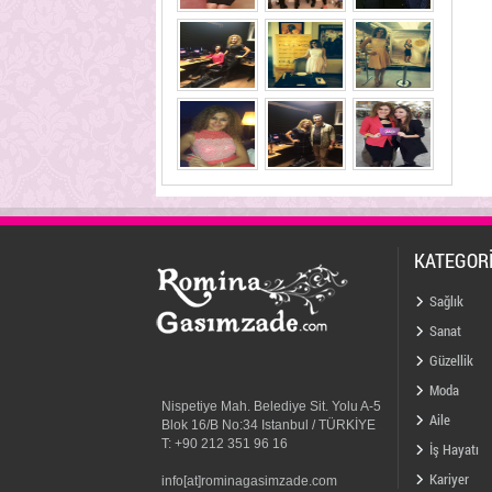
KATEGOR
Sağlık
Sanat
Güzellik
Moda
Nispetiye Mah. Belediye Sit. Yolu A-5
Aile
Blok 16/B No:34 Istanbul / TÜRKİYE
T: +90 212 351 96 16
İş Hayatı
Kariyer
info[at]rominagasimzade.com