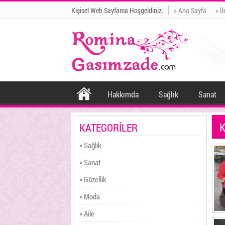
Kişisel Web Sayfama Hoşgeldiniz.
» Ana Sayfa
» İ
Hakkımda
Sağlık
Sanat
KATEGORİLER
» Sağlık
» Sanat
» Güzellik
» Moda
» Aile