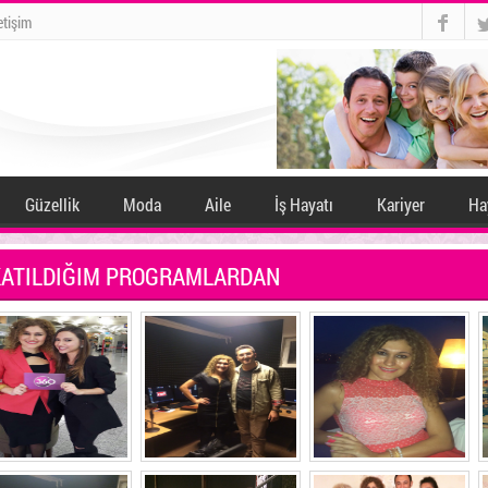
twitter
letişim
Güzellik
Moda
Aile
İş Hayatı
Kariyer
Ha
KATILDIĞIM PROGRAMLARDAN